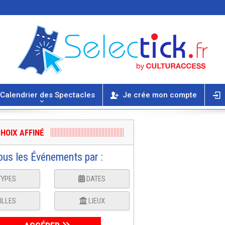
Calendrier des Spectacles
Je crée mon compte
HOIX AFFINÉ
ous les Événements par :
TYPES
DATES
ILLES
LIEUX