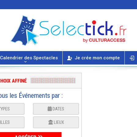
Calendrier des Spectacles
Je crée mon compte
HOIX AFFINÉ
ous les Événements par :
TYPES
DATES
ILLES
LIEUX