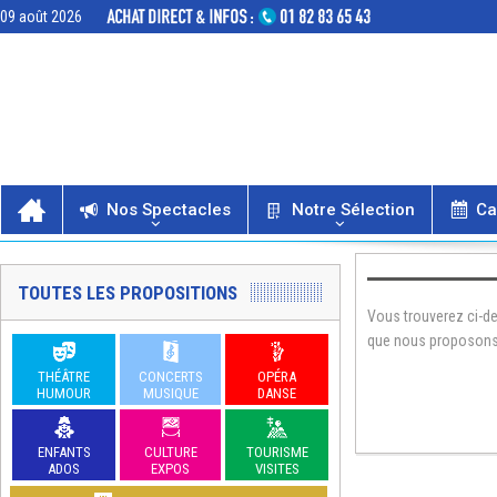
09 août 2026
Nos Spectacles
Notre Sélection
Ca
TOUTES LES PROPOSITIONS
Vous trouverez ci-de
que nous proposons
THÉÂTRE
CONCERTS
OPÉRA
HUMOUR
MUSIQUE
DANSE
ENFANTS
CULTURE
TOURISME
ADOS
EXPOS
VISITES