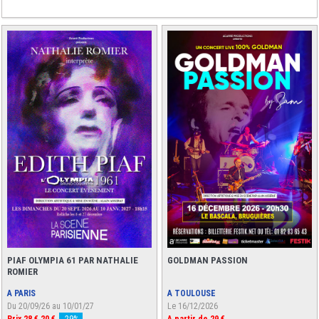
PIAF OLYMPIA 61 PAR NATHALIE
GOLDMAN PASSION
ROMIER
A PARIS
A TOULOUSE
Du 20/09/26 au 10/01/27
Le 16/12/2026
Prix
28 €
20 €
-29%
A partir de 29 €