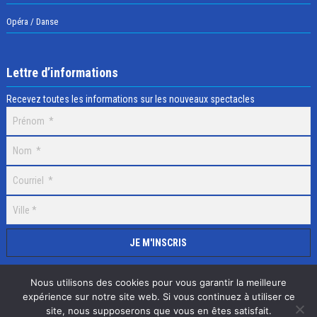
Opéra / Danse
Lettre d’informations
Recevez toutes les informations sur les nouveaux spectacles
Nous utilisons des cookies pour vous garantir la meilleure
expérience sur notre site web. Si vous continuez à utiliser ce
site, nous supposerons que vous en êtes satisfait.
Selectick © 2020 Tous droits réservés, Réalisation
Adamaco