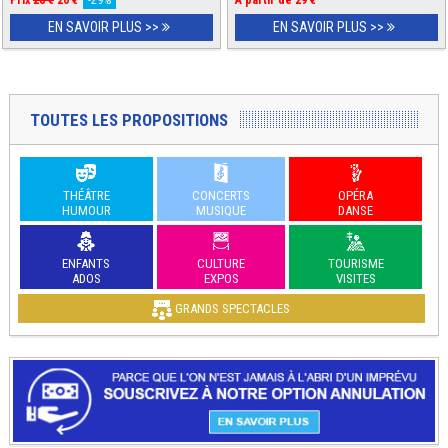
EN SAVOIR PLUS >>
EN SAVOIR PLUS >>
TOUTES LES PROPOSITIONS
THÉÂTRE
CONCERTS
OPÉRA
HUMOUR
MUSIQUE
DANSE
ENFANTS
CULTURE
TOURISME
ADOS
EXPOS
VISITES
GRANDS SPECTACLES