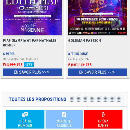
PIAF OLYMPIA 61 PAR NATHALIE
GOLDMAN PASSION
ROMIER
A PARIS
A TOULOUSE
Du 20/09/26 au 10/01/27
Le 16/12/2026
Prix
28 €
20 €
-29%
A partir de 29 €
EN SAVOIR PLUS >>
EN SAVOIR PLUS >>
TOUTES LES PROPOSITIONS
THÉÂTRE
CONCERTS
OPÉRA
HUMOUR
MUSIQUE
DANSE