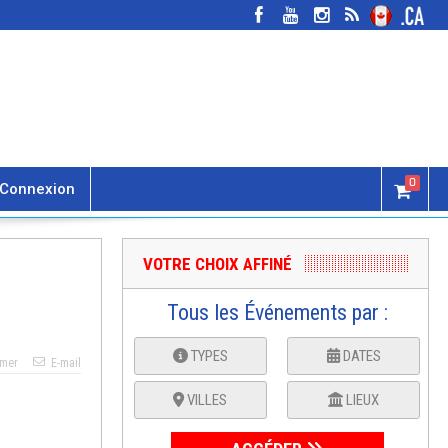
0
Connexion
VOTRE CHOIX AFFINÉ
Tous les Événements par :
TYPES
DATES
imer
E-mail
VILLES
LIEUX