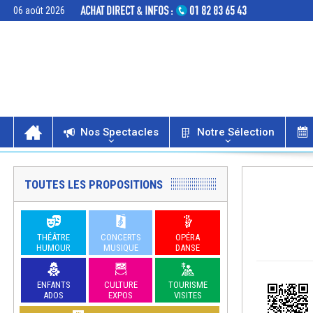
06 août 2026
Nos Spectacles
Notre Sélection
TOUTES LES PROPOSITIONS
THÉÂTRE
CONCERTS
OPÉRA
HUMOUR
MUSIQUE
DANSE
ENFANTS
CULTURE
TOURISME
ADOS
EXPOS
VISITES