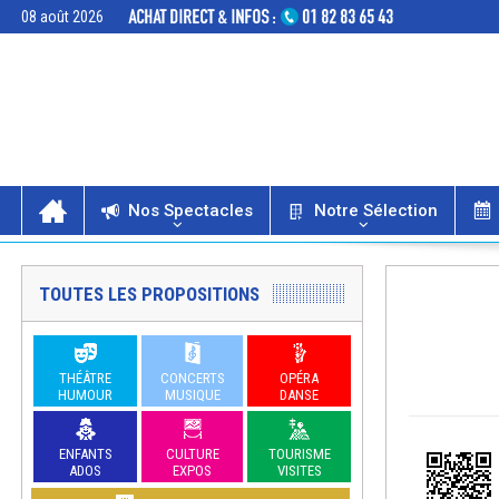
08 août 2026
Nos Spectacles
Notre Sélection
TOUTES LES PROPOSITIONS
THÉÂTRE
CONCERTS
OPÉRA
HUMOUR
MUSIQUE
DANSE
ENFANTS
CULTURE
TOURISME
ADOS
EXPOS
VISITES