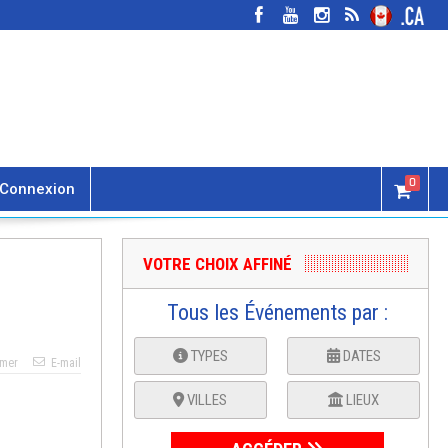
0
Connexion
VOTRE CHOIX AFFINÉ
Tous les Événements par :
TYPES
DATES
imer
E-mail
VILLES
LIEUX