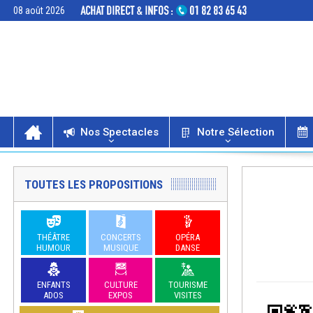
08 août 2026
Nos Spectacles
Notre Sélection
TOUTES LES PROPOSITIONS
THÉÂTRE
CONCERTS
OPÉRA
HUMOUR
MUSIQUE
DANSE
ENFANTS
CULTURE
TOURISME
ADOS
EXPOS
VISITES