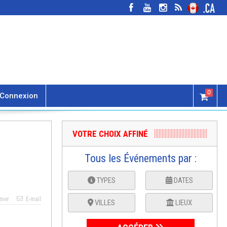
0
Connexion
VOTRE CHOIX AFFINÉ
Tous les Événements par :
TYPES
DATES
imer
E-mail
VILLES
LIEUX