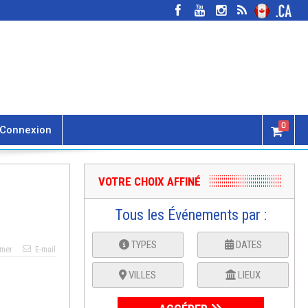
0
Connexion
VOTRE CHOIX AFFINÉ
Tous les Événements par :
TYPES
DATES
imer
E-mail
VILLES
LIEUX