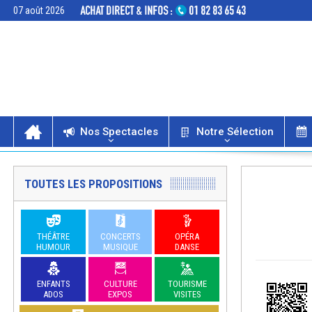
07 août 2026
Nos Spectacles
Notre Sélection
TOUTES LES PROPOSITIONS
THÉÂTRE
CONCERTS
OPÉRA
HUMOUR
MUSIQUE
DANSE
ENFANTS
CULTURE
TOURISME
ADOS
EXPOS
VISITES