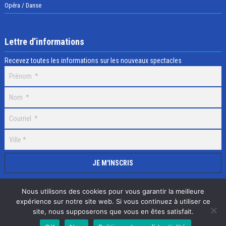
Opéra / Danse
Lettre d’informations
Recevez toutes les informations sur les nouveaux spectacles
Nous utilisons des cookies pour vous garantir la meilleure
expérience sur notre site web. Si vous continuez à utiliser ce
site, nous supposerons que vous en êtes satisfait.
Selectick © 2020 Tous droits réservés, Réalisation
Adamaco