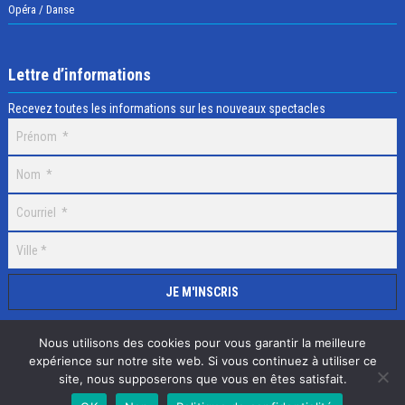
Opéra / Danse
Lettre d’informations
Recevez toutes les informations sur les nouveaux spectacles
Nous utilisons des cookies pour vous garantir la meilleure
expérience sur notre site web. Si vous continuez à utiliser ce
site, nous supposerons que vous en êtes satisfait.
Selectick © 2020 Tous droits réservés, Réalisation
Adamaco