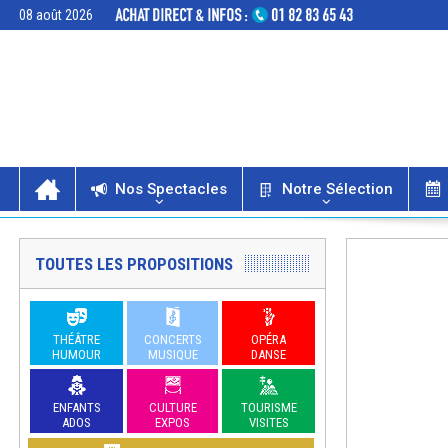
08 août 2026
Nos Spectacles
Notre Sélection
TOUTES LES PROPOSITIONS
THÉÂTRE
CONCERTS
OPÉRA
HUMOUR
MUSIQUE
DANSE
ENFANTS
CULTURE
TOURISME
ADOS
EXPOS
VISITES