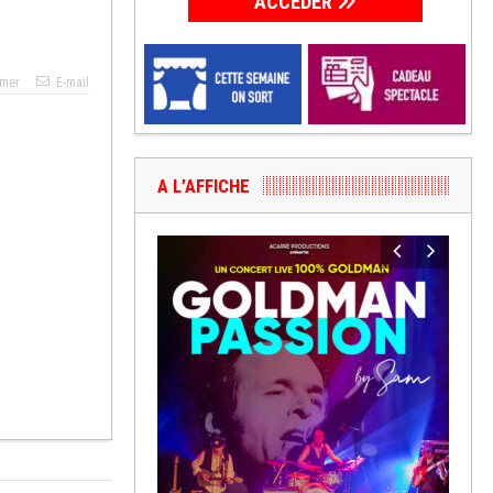
ACCÉDER
imer
E-mail
A L’AFFICHE