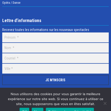
Opéra / Danse
Lettre d’informations
Recevez toutes les informations sur les nouveaux spectacles
Nous utilisons des cookies pour vous garantir la meilleure
expérience sur notre site web. Si vous continuez à utiliser ce
site, nous supposerons que vous en êtes satisfait.
Selectick © 2020 Tous droits réservés, Réalisation
Adamaco