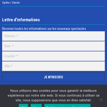
Opéra / Danse
Lettre d’informations
Recevez toutes les informations sur les nouveaux spectacles
Nous utilisons des cookies pour vous garantir la meilleure
expérience sur notre site web. Si vous continuez à utiliser ce
site, nous supposerons que vous en êtes satisfait.
Selectick © 2020 Tous droits réservés, Réalisation
Adamaco