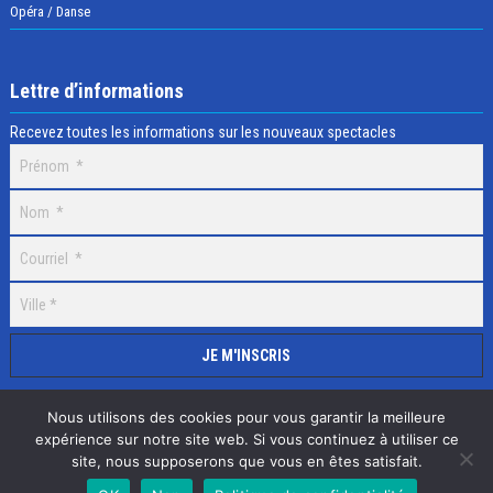
Opéra / Danse
Lettre d’informations
Recevez toutes les informations sur les nouveaux spectacles
Nous utilisons des cookies pour vous garantir la meilleure
expérience sur notre site web. Si vous continuez à utiliser ce
site, nous supposerons que vous en êtes satisfait.
Selectick © 2020 Tous droits réservés, Réalisation
Adamaco