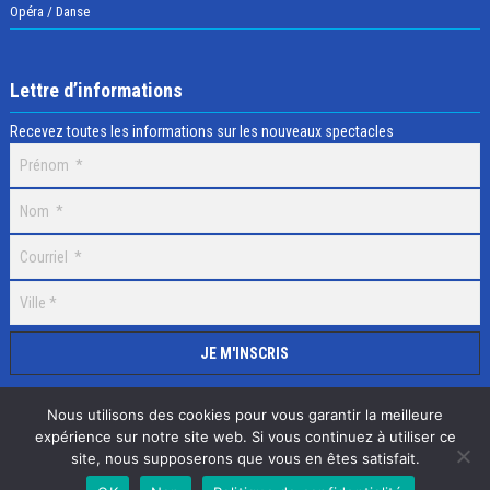
Opéra / Danse
Lettre d’informations
Recevez toutes les informations sur les nouveaux spectacles
Nous utilisons des cookies pour vous garantir la meilleure
expérience sur notre site web. Si vous continuez à utiliser ce
site, nous supposerons que vous en êtes satisfait.
Selectick © 2020 Tous droits réservés, Réalisation
Adamaco