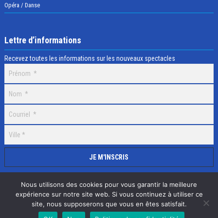
Opéra / Danse
Lettre d’informations
Recevez toutes les informations sur les nouveaux spectacles
Nous utilisons des cookies pour vous garantir la meilleure
expérience sur notre site web. Si vous continuez à utiliser ce
site, nous supposerons que vous en êtes satisfait.
Selectick © 2020 Tous droits réservés, Réalisation
Adamaco