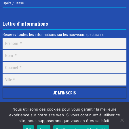
Opéra / Danse
Lettre d’informations
Recevez toutes les informations sur les nouveaux spectacles
Nous utilisons des cookies pour vous garantir la meilleure
expérience sur notre site web. Si vous continuez à utiliser ce
site, nous supposerons que vous en êtes satisfait.
Selectick © 2020 Tous droits réservés, Réalisation
Adamaco