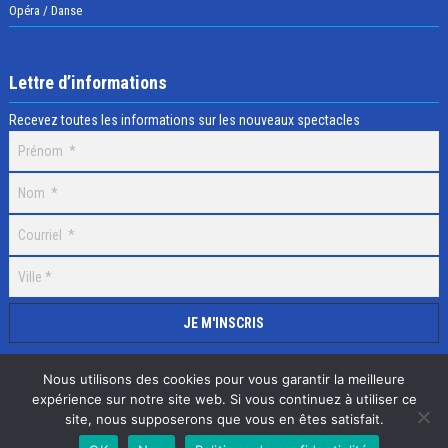
Opéra / Danse
Lettre d’informations
Recevez toutes les informations sur les nouveaux spectacles
Nous utilisons des cookies pour vous garantir la meilleure
expérience sur notre site web. Si vous continuez à utiliser ce
site, nous supposerons que vous en êtes satisfait.
Selectick © 2020 Tous droits réservés, Réalisation
Adamaco