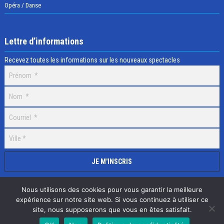
Opéra / Danse
Lettre d’informations
Recevez toutes les informations sur les nouveaux spectacles
Nous utilisons des cookies pour vous garantir la meilleure
expérience sur notre site web. Si vous continuez à utiliser ce
site, nous supposerons que vous en êtes satisfait.
Selectick © 2020 Tous droits réservés, Réalisation
Adamaco