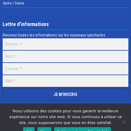
Opéra / Danse
Lettre d’informations
Recevez toutes les informations sur les nouveaux spectacles
Nous utilisons des cookies pour vous garantir la meilleure
expérience sur notre site web. Si vous continuez à utiliser ce
site, nous supposerons que vous en êtes satisfait.
Selectick © 2020 Tous droits réservés, Réalisation
Adamaco