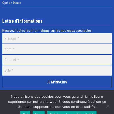
Opéra / Danse
Lettre d’informations
Recevez toutes les informations sur les nouveaux spectacles
Nous utilisons des cookies pour vous garantir la meilleure
expérience sur notre site web. Si vous continuez à utiliser ce
site, nous supposerons que vous en êtes satisfait.
Selectick © 2020 Tous droits réservés, Réalisation
Adamaco