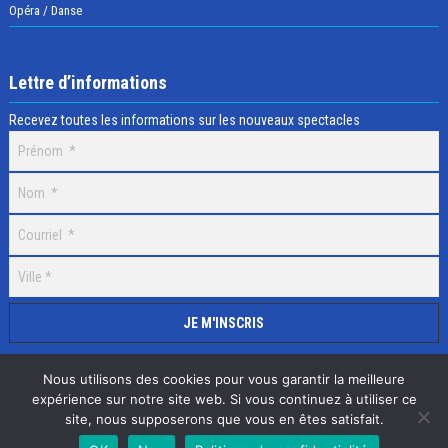
Opéra / Danse
Lettre d’informations
Recevez toutes les informations sur les nouveaux spectacles
Nous utilisons des cookies pour vous garantir la meilleure
expérience sur notre site web. Si vous continuez à utiliser ce
site, nous supposerons que vous en êtes satisfait.
Selectick © 2020 Tous droits réservés, Réalisation
Adamaco