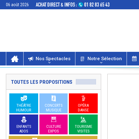
06 août 2026
Nos Spectacles
Notre Sélection
TOUTES LES PROPOSITIONS
THÉÂTRE
CONCERTS
OPÉRA
HUMOUR
MUSIQUE
DANSE
ENFANTS
CULTURE
TOURISME
ADOS
EXPOS
VISITES