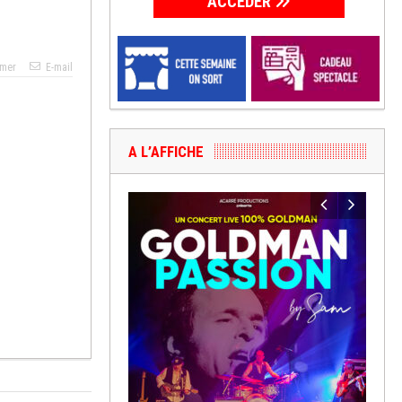
ACCÉDER
imer
E-mail
A L’AFFICHE