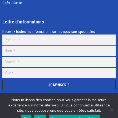
Opéra / Danse
Lettre d’informations
Recevez toutes les informations sur les nouveaux spectacles
Nous utilisons des cookies pour vous garantir la meilleure
expérience sur notre site web. Si vous continuez à utiliser ce
site, nous supposerons que vous en êtes satisfait.
Selectick © 2020 Tous droits réservés, Réalisation
Adamaco