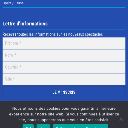
Opéra / Danse
Lettre d’informations
Recevez toutes les informations sur les nouveaux spectacles
Nous utilisons des cookies pour vous garantir la meilleure
expérience sur notre site web. Si vous continuez à utiliser ce
site, nous supposerons que vous en êtes satisfait.
Selectick © 2020 Tous droits réservés, Réalisation
Adamaco