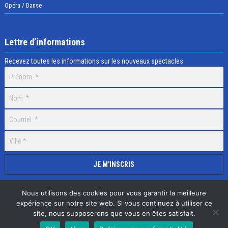
Opéra / Danse
Lettre d’informations
Recevez toutes les informations sur les nouveaux spectacles
Nous utilisons des cookies pour vous garantir la meilleure
expérience sur notre site web. Si vous continuez à utiliser ce
site, nous supposerons que vous en êtes satisfait.
Selectick © 2020 Tous droits réservés, Réalisation
Adamaco