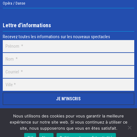
Opéra / Danse
Lettre d’informations
Recevez toutes les informations sur les nouveaux spectacles
Nous utilisons des cookies pour vous garantir la meilleure
expérience sur notre site web. Si vous continuez à utiliser ce
site, nous supposerons que vous en êtes satisfait.
Selectick © 2020 Tous droits réservés, Réalisation
Adamaco