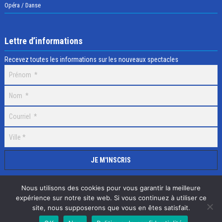
Opéra / Danse
Lettre d’informations
Recevez toutes les informations sur les nouveaux spectacles
Nous utilisons des cookies pour vous garantir la meilleure
expérience sur notre site web. Si vous continuez à utiliser ce
site, nous supposerons que vous en êtes satisfait.
Selectick © 2020 Tous droits réservés, Réalisation
Adamaco