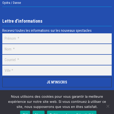
Opéra / Danse
Lettre d’informations
Recevez toutes les informations sur les nouveaux spectacles
Nous utilisons des cookies pour vous garantir la meilleure
expérience sur notre site web. Si vous continuez à utiliser ce
site, nous supposerons que vous en êtes satisfait.
Selectick © 2020 Tous droits réservés, Réalisation
Adamaco