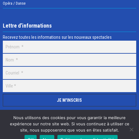
Opéra / Danse
Lettre d’informations
Recevez toutes les informations sur les nouveaux spectacles
Nous utilisons des cookies pour vous garantir la meilleure
expérience sur notre site web. Si vous continuez à utiliser ce
site, nous supposerons que vous en êtes satisfait.
Selectick © 2020 Tous droits réservés, Réalisation
Adamaco