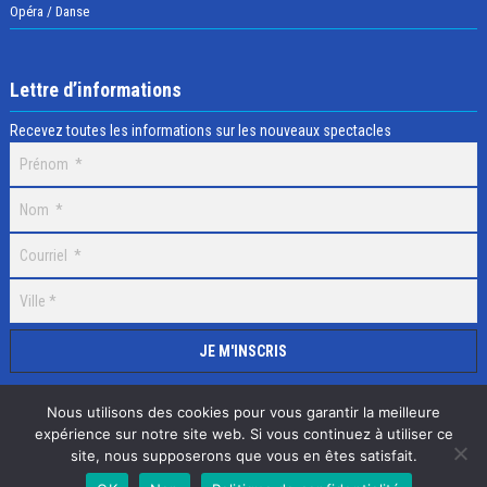
Opéra / Danse
Lettre d’informations
Recevez toutes les informations sur les nouveaux spectacles
Nous utilisons des cookies pour vous garantir la meilleure
expérience sur notre site web. Si vous continuez à utiliser ce
site, nous supposerons que vous en êtes satisfait.
Selectick © 2020 Tous droits réservés, Réalisation
Adamaco