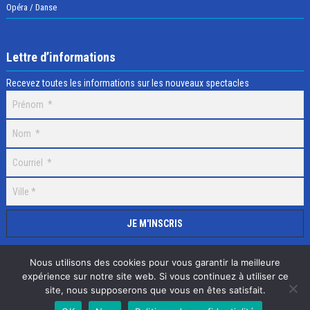
Opéra / Danse
Lettre d’informations
Recevez toutes les informations sur les nouveaux spectacles
Nous utilisons des cookies pour vous garantir la meilleure
expérience sur notre site web. Si vous continuez à utiliser ce
site, nous supposerons que vous en êtes satisfait.
Selectick © 2020 Tous droits réservés, Réalisation
Adamaco