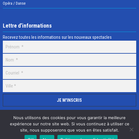
Opéra / Danse
Lettre d’informations
Recevez toutes les informations sur les nouveaux spectacles
Nous utilisons des cookies pour vous garantir la meilleure
expérience sur notre site web. Si vous continuez à utiliser ce
site, nous supposerons que vous en êtes satisfait.
Selectick © 2020 Tous droits réservés, Réalisation
Adamaco