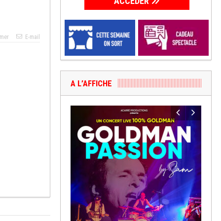
ACCÉDER
imer
E-mail
A L’AFFICHE