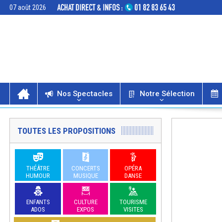
07 août 2026
Nos Spectacles
Notre Sélection
TOUTES LES PROPOSITIONS
THÉÂTRE
CONCERTS
OPÉRA
HUMOUR
MUSIQUE
DANSE
ENFANTS
CULTURE
TOURISME
ADOS
EXPOS
VISITES