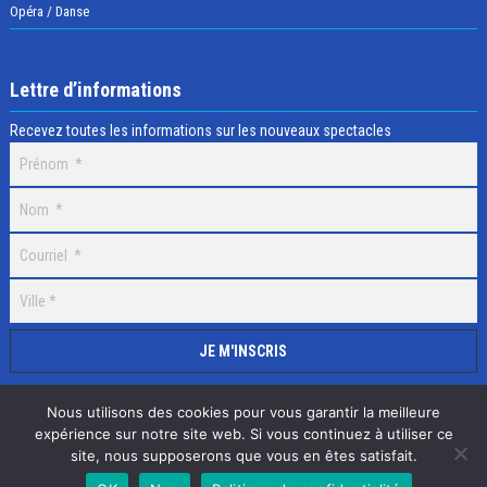
Opéra / Danse
Lettre d’informations
Recevez toutes les informations sur les nouveaux spectacles
Nous utilisons des cookies pour vous garantir la meilleure
expérience sur notre site web. Si vous continuez à utiliser ce
site, nous supposerons que vous en êtes satisfait.
Selectick © 2020 Tous droits réservés, Réalisation
Adamaco