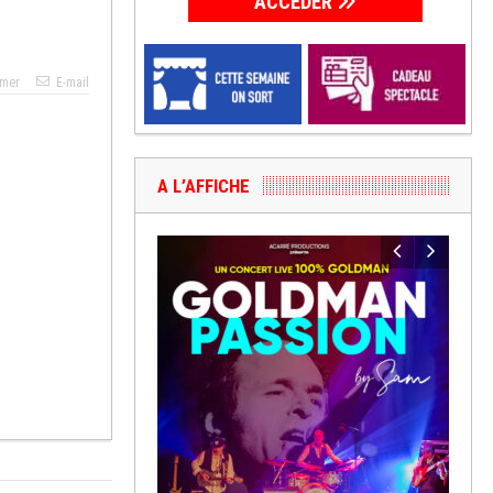
ACCÉDER
imer
E-mail
A L’AFFICHE