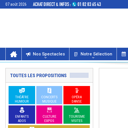
07 août 2026
Nos Spectacles
Notre Sélection
TOUTES LES PROPOSITIONS
THÉÂTRE
CONCERTS
OPÉRA
HUMOUR
MUSIQUE
DANSE
ENFANTS
CULTURE
TOURISME
ADOS
EXPOS
VISITES