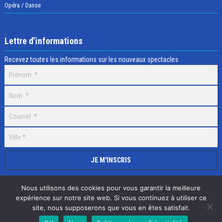
Opéra / Danse
Lettre d’informations
Recevez toutes les informations sur les nouveaux spectacles
Nous utilisons des cookies pour vous garantir la meilleure
expérience sur notre site web. Si vous continuez à utiliser ce
site, nous supposerons que vous en êtes satisfait.
Selectick © 2020 Tous droits réservés, Réalisation
Adamaco