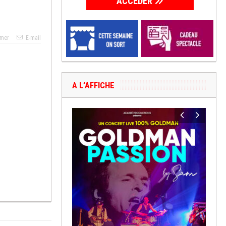
ACCÉDER
imer
E-mail
A L’AFFICHE