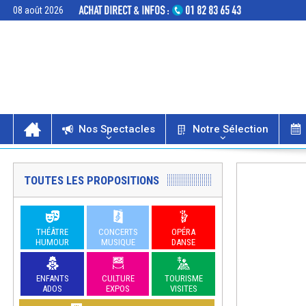
08 août 2026
Nos Spectacles
Notre Sélection
TOUTES LES PROPOSITIONS
THÉÂTRE
CONCERTS
OPÉRA
HUMOUR
MUSIQUE
DANSE
ENFANTS
CULTURE
TOURISME
ADOS
EXPOS
VISITES