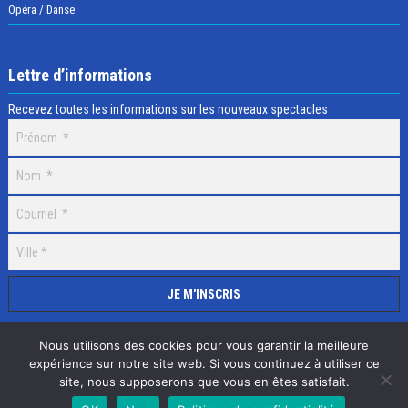
Opéra / Danse
Lettre d’informations
Recevez toutes les informations sur les nouveaux spectacles
Nous utilisons des cookies pour vous garantir la meilleure
expérience sur notre site web. Si vous continuez à utiliser ce
site, nous supposerons que vous en êtes satisfait.
Selectick © 2020 Tous droits réservés, Réalisation
Adamaco