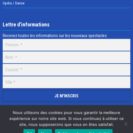
Opéra / Danse
Lettre d’informations
Recevez toutes les informations sur les nouveaux spectacles
Nous utilisons des cookies pour vous garantir la meilleure
expérience sur notre site web. Si vous continuez à utiliser ce
site, nous supposerons que vous en êtes satisfait.
Selectick © 2020 Tous droits réservés, Réalisation
Adamaco