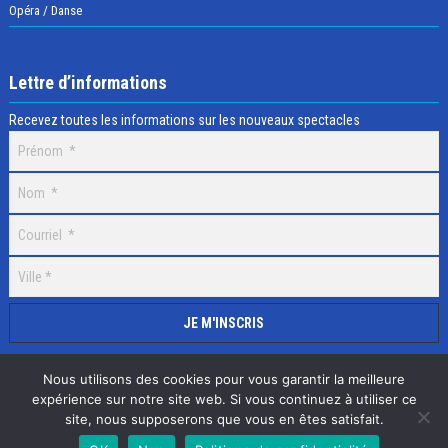
Opéra / Danse
Lettre d’informations
Recevez toutes les informations sur les nouveaux spectacles
Nous utilisons des cookies pour vous garantir la meilleure
expérience sur notre site web. Si vous continuez à utiliser ce
site, nous supposerons que vous en êtes satisfait.
Selectick © 2020 Tous droits réservés, Réalisation
Adamaco