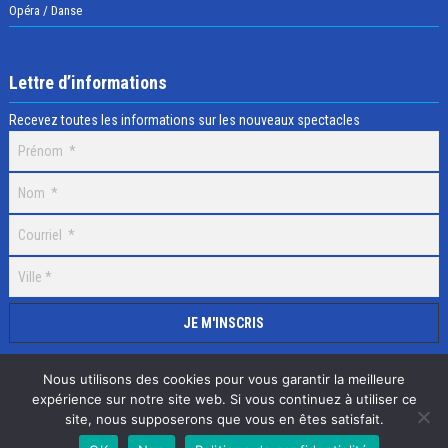
Opéra / Danse
Lettre d’informations
Recevez toutes les informations sur les nouveaux spectacles
Nous utilisons des cookies pour vous garantir la meilleure
expérience sur notre site web. Si vous continuez à utiliser ce
site, nous supposerons que vous en êtes satisfait.
Selectick © 2020 Tous droits réservés, Réalisation
Adamaco