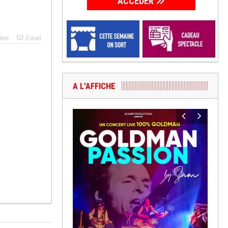
ACCÉDER
imer
E-mail
A L’AFFICHE