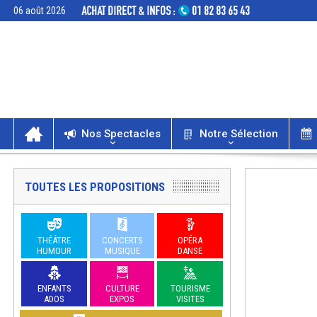
06 août 2026
Nos Spectacles
Notre Sélection
TOUTES LES PROPOSITIONS
THÉÂTRE
CONCERTS
OPÉRA
HUMOUR
MUSIQUE
DANSE
ENFANTS
CULTURE
TOURISME
ADOS
EXPOS
VISITES