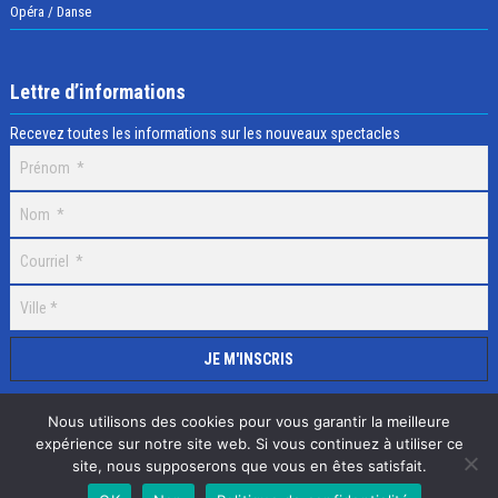
Opéra / Danse
Lettre d’informations
Recevez toutes les informations sur les nouveaux spectacles
Nous utilisons des cookies pour vous garantir la meilleure
expérience sur notre site web. Si vous continuez à utiliser ce
site, nous supposerons que vous en êtes satisfait.
Selectick © 2020 Tous droits réservés, Réalisation
Adamaco