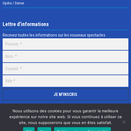
Opéra / Danse
Lettre d’informations
Recevez toutes les informations sur les nouveaux spectacles
Nous utilisons des cookies pour vous garantir la meilleure
expérience sur notre site web. Si vous continuez à utiliser ce
site, nous supposerons que vous en êtes satisfait.
Selectick © 2020 Tous droits réservés, Réalisation
Adamaco