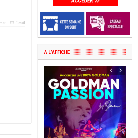
ACCÉDER
imer
E-mail
A L’AFFICHE