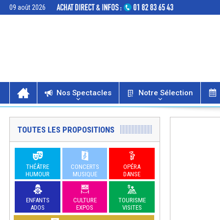
09 août 2026
Nos Spectacles
Notre Sélection
TOUTES LES PROPOSITIONS
THÉÂTRE
CONCERTS
OPÉRA
HUMOUR
MUSIQUE
DANSE
ENFANTS
CULTURE
TOURISME
ADOS
EXPOS
VISITES