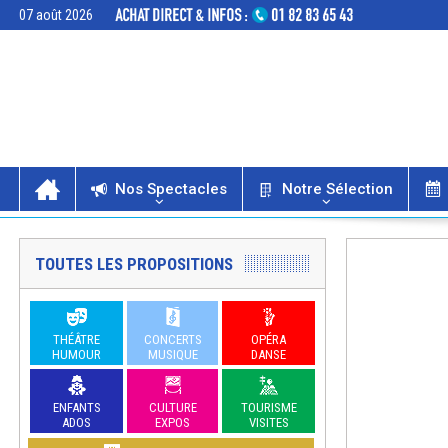
07 août 2026
Nos Spectacles
Notre Sélection
TOUTES LES PROPOSITIONS
THÉÂTRE
CONCERTS
OPÉRA
HUMOUR
MUSIQUE
DANSE
ENFANTS
CULTURE
TOURISME
ADOS
EXPOS
VISITES