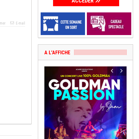
ACCÉDER
imer
E-mail
A L’AFFICHE