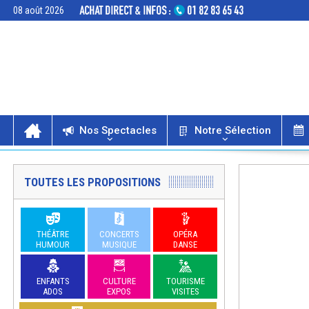
08 août 2026
Nos Spectacles
Notre Sélection
TOUTES LES PROPOSITIONS
THÉÂTRE
CONCERTS
OPÉRA
HUMOUR
MUSIQUE
DANSE
ENFANTS
CULTURE
TOURISME
ADOS
EXPOS
VISITES