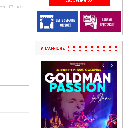
ACCÉDER
imer
E-mail
A L’AFFICHE